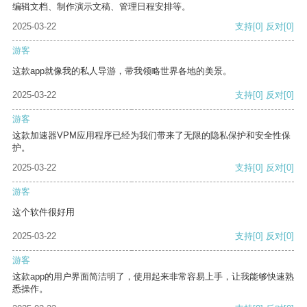
编辑文档、制作演示文稿、管理日程安排等。
2025-03-22
支持
[0]
反对
[0]
游客
这款app就像我的私人导游，带我领略世界各地的美景。
2025-03-22
支持
[0]
反对
[0]
游客
这款加速器VPM应用程序已经为我们带来了无限的隐私保护和安全性保
护。
2025-03-22
支持
[0]
反对
[0]
游客
这个软件很好用
2025-03-22
支持
[0]
反对
[0]
游客
这款app的用户界面简洁明了，使用起来非常容易上手，让我能够快速熟
悉操作。