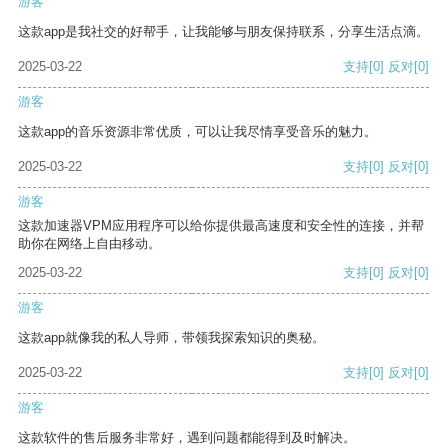
游客
这款app是我社交的好帮手，让我能够与朋友保持联系，分享生活点滴。
2025-03-22
支持
[0]
反对
[0]
游客
这款app的音乐资源非常优质，可以让我尽情享受音乐的魅力。
2025-03-22
支持
[0]
反对
[0]
游客
这款加速器VPM应用程序可以给你提供最高速度和安全性的连接，并帮
助你在网络上自由移动。
2025-03-22
支持
[0]
反对
[0]
游客
这款app就像我的私人导师，带领我探索知识的奥秘。
2025-03-22
支持
[0]
反对
[0]
游客
这款软件的售后服务非常好，遇到问题都能得到及时解决。