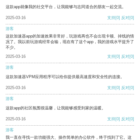
这款app就像我的社交平台，让我能够与志同道合的朋友一起交流。
2025-03-16
支持
[0]
反对
[0]
游客
这款加速器app的加速效果非常好，玩游戏再也不会出现卡顿、掉线的情
况了。我以前玩游戏经常会输，现在有了这个app，我的游戏水平提升了
不少。
2025-03-16
支持
[0]
反对
[0]
游客
这款加速器VPM应用程序可以给你提供最高速度和安全性的连接。
2025-03-16
支持
[0]
反对
[0]
游客
这款app的社区氛围很温馨，让我能够感受到家的温暖。
2025-03-16
支持
[0]
反对
[0]
游客
我一直在寻找一款功能强大、操作简单的办公软件，终于找到了它。这