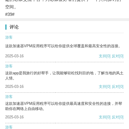
空间。
#39#
评论
游客
这款加速器VPM应用程序可以给你提供全球覆盖和最高安全性的连接。
2025-03-16
支持
[0]
反对
[0]
游客
这款app是我旅行的好帮手，让我能够轻松找到目的地，了解当地的风土
人情。
2025-03-16
支持
[0]
反对
[0]
游客
这款加速器VPM应用程序可以给你提供最高速度和安全性的连接，并帮
助你在网络上自由移动。
2025-03-16
支持
[0]
反对
[0]
游客