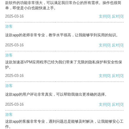
款软件的功能非常强大，可以满足我日常办公的所有需求。操作也很简
单，即使是小白也能快速上手。
2025-03-16
支持
[0]
反对
[0]
游客
这款app的老师非常专业，教学水平很高，让我能够学到实用的知识。
2025-03-16
支持
[0]
反对
[0]
游客
这款加速器VPM应用程序已经为我们带来了无限的隐私保护和安全性保
护。
2025-03-16
支持
[0]
反对
[0]
游客
这款app的用户评论非常真实，可以帮助我做出更准确的选择。
2025-03-16
支持
[0]
反对
[0]
游客
这款app的客服非常专业，遇到问题总是能够及时解决，让我能够安心工
作。