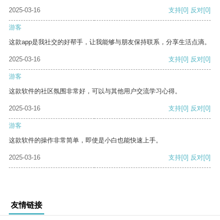
2025-03-16
支持
[0]
反对
[0]
游客
这款app是我社交的好帮手，让我能够与朋友保持联系，分享生活点滴。
2025-03-16
支持
[0]
反对
[0]
游客
这款软件的社区氛围非常好，可以与其他用户交流学习心得。
2025-03-16
支持
[0]
反对
[0]
游客
这款软件的操作非常简单，即使是小白也能快速上手。
2025-03-16
支持
[0]
反对
[0]
友情链接