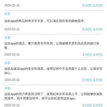
2025-03-16
支持
[0]
反对
[0]
游客
这款app的商品种类非常丰富，可以满足我所有的购物需求。
2025-03-16
支持
[0]
反对
[0]
游客
这款app的酒店、餐厅推荐非常有用，让我能够享受到高品质的旅行体
验。
2025-03-16
支持
[0]
反对
[0]
游客
这款加速器app的安全性很高，使用过程中不会泄露个人信息，让我非常
放心。
2025-03-16
支持
[0]
反对
[0]
游客
这款app的用户界面简洁明了，使用起来非常容易上手，让我能够快速熟
悉操作。我不用看说明书，就可以轻松使用这款app。
2025-03-16
支持
[0]
反对
[0]