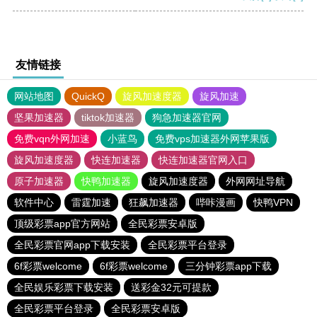
友情链接
网站地图
QuickQ
旋风加速度器
旋风加速
坚果加速器
tiktok加速器
狗急加速器官网
免费vqn外网加速
小蓝鸟
免费vps加速器外网苹果版
旋风加速度器
快连加速器
快连加速器官网入口
原子加速器
快鸭加速器
旋风加速度器
外网网址导航
软件中心
雷霆加速
狂飙加速器
哔咔漫画
快鸭VPN
顶级彩票app官方网站
全民彩票安卓版
全民彩票官网app下载安装
全民彩票平台登录
6f彩票welcome
6f彩票welcome
三分钟彩票app下载
全民娱乐彩票下载安装
送彩金32元可提款
全民彩票平台登录
全民彩票安卓版