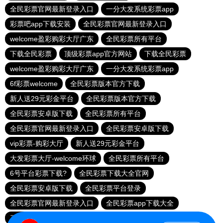
全民彩票官网最新登录入口
一分大发系统彩票app
彩票吧app下载安装
全民彩票官网最新登录入口
welcome盈彩购彩大厅广东
全民彩票所有平台
下载全民彩票
顶级彩票app官方网站
下载全民彩票
welcome盈彩购彩大厅广东
一分大发系统彩票app
6f彩票welcome
全民彩票版本官方下载
新人送29元彩金平台
全民彩票版本官方下载
全民彩票安卓版下载
全民彩票所有平台
全民彩票官网最新登录入口
全民彩票安卓版下载
vip彩票-购彩大厅
新人送29元彩金平台
大发彩票大厅-welcome环球
全民彩票所有平台
6号平台彩票下载?
全民彩票下载大全官网
全民彩票安卓版下载
全民彩票平台登录
全民彩票官网最新登录入口
全民彩票app下载大全
三分钟彩票app下载
老品牌—全民彩票