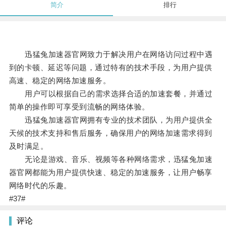
简介
排行
迅猛兔加速器官网致力于解决用户在网络访问过程中遇
到的卡顿、延迟等问题，通过特有的技术手段，为用户提供
高速、稳定的网络加速服务。
用户可以根据自己的需求选择合适的加速套餐，并通过
简单的操作即可享受到流畅的网络体验。
迅猛兔加速器官网拥有专业的技术团队，为用户提供全
天候的技术支持和售后服务，确保用户的网络加速需求得到
及时满足。
无论是游戏、音乐、视频等各种网络需求，迅猛兔加速
器官网都能为用户提供快速、稳定的加速服务，让用户畅享
网络时代的乐趣。
#37#
评论