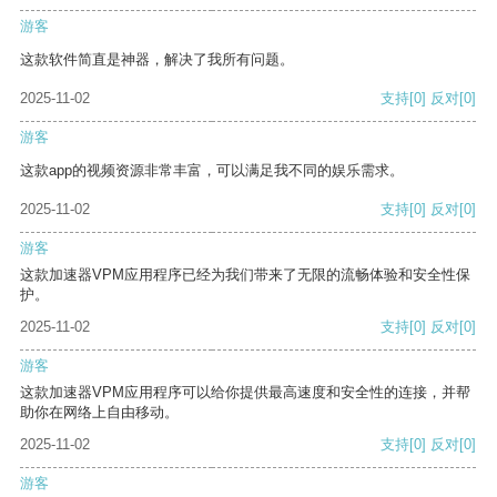
游客
这款软件简直是神器，解决了我所有问题。
2025-11-02
支持
[0]
反对
[0]
游客
这款app的视频资源非常丰富，可以满足我不同的娱乐需求。
2025-11-02
支持
[0]
反对
[0]
游客
这款加速器VPM应用程序已经为我们带来了无限的流畅体验和安全性保
护。
2025-11-02
支持
[0]
反对
[0]
游客
这款加速器VPM应用程序可以给你提供最高速度和安全性的连接，并帮
助你在网络上自由移动。
2025-11-02
支持
[0]
反对
[0]
游客