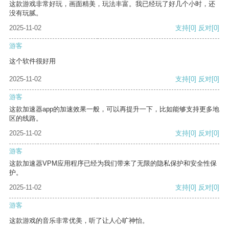
这款游戏非常好玩，画面精美，玩法丰富。我已经玩了好几个小时，还
没有玩腻。
2025-11-02
支持
[0]
反对
[0]
游客
这个软件很好用
2025-11-02
支持
[0]
反对
[0]
游客
这款加速器app的加速效果一般，可以再提升一下，比如能够支持更多地
区的线路。
2025-11-02
支持
[0]
反对
[0]
游客
这款加速器VPM应用程序已经为我们带来了无限的隐私保护和安全性保
护。
2025-11-02
支持
[0]
反对
[0]
游客
这款游戏的音乐非常优美，听了让人心旷神怡。