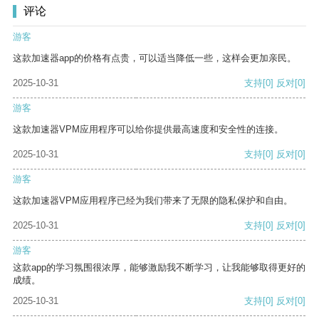
评论
游客
这款加速器app的价格有点贵，可以适当降低一些，这样会更加亲民。
2025-10-31
支持
[0]
反对
[0]
游客
这款加速器VPM应用程序可以给你提供最高速度和安全性的连接。
2025-10-31
支持
[0]
反对
[0]
游客
这款加速器VPM应用程序已经为我们带来了无限的隐私保护和自由。
2025-10-31
支持
[0]
反对
[0]
游客
这款app的学习氛围很浓厚，能够激励我不断学习，让我能够取得更好的
成绩。
2025-10-31
支持
[0]
反对
[0]