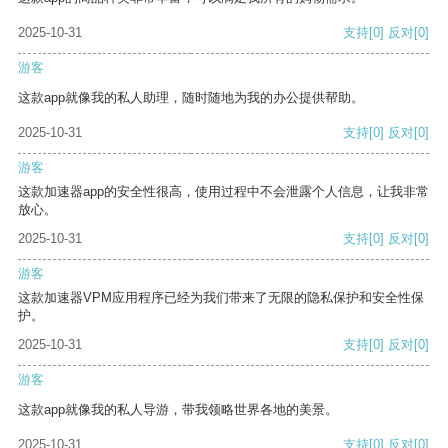
2025-10-31
支持
[0]
反对
[0]
游客
这款app就像我的私人助理，随时随地为我的办公提供帮助。
2025-10-31
支持
[0]
反对
[0]
游客
这款加速器app的安全性很高，使用过程中不会泄露个人信息，让我非常
放心。
2025-10-31
支持
[0]
反对
[0]
游客
这款加速器VPM应用程序已经为我们带来了无限的隐私保护和安全性保
护。
2025-10-31
支持
[0]
反对
[0]
游客
这款app就像我的私人导游，带我领略世界各地的美景。
2025-10-31
支持
[0]
反对
[0]