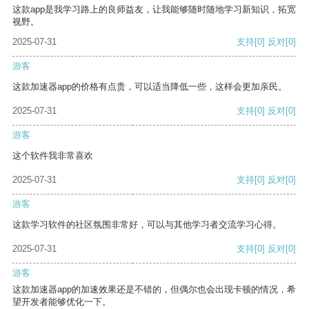
这款app是我学习路上的良师益友，让我能够随时随地学习新知识，拓宽
视野。
2025-07-31
支持
[0]
反对
[0]
游客
这款加速器app的价格有点贵，可以适当降低一些，这样会更加亲民。
2025-07-31
支持
[0]
反对
[0]
游客
这个软件我非常喜欢
2025-07-31
支持
[0]
反对
[0]
游客
这款学习软件的社区氛围非常好，可以与其他学习者交流学习心得。
2025-07-31
支持
[0]
反对
[0]
游客
这款加速器app的加速效果还是不错的，但偶尔也会出现卡顿的情况，希
望开发者能够优化一下。