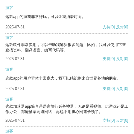
游客
这款app的游戏非常好玩，可以让我消磨时间。
2025-07-31
支持
[0]
反对
[0]
游客
这款软件非常实用，可以帮助我解决很多问题。比如，我可以使用它来
查找资料、翻译语言、编写代码等。
2025-07-31
支持
[0]
反对
[0]
游客
这款app的用户群体非常庞大，我可以结识到来自世界各地的朋友。
2025-07-31
支持
[0]
反对
[0]
游客
这款加速器app简直是居家旅行必备神器，无论是看视频、玩游戏还是工
作办公，都能畅享高速网络，再也不用担心网速卡顿了。
2025-07-31
支持
[0]
反对
[0]
游客