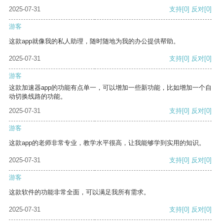
2025-07-31
支持
[0]
反对
[0]
游客
这款app就像我的私人助理，随时随地为我的办公提供帮助。
2025-07-31
支持
[0]
反对
[0]
游客
这款加速器app的功能有点单一，可以增加一些新功能，比如增加一个自
动切换线路的功能。
2025-07-31
支持
[0]
反对
[0]
游客
这款app的老师非常专业，教学水平很高，让我能够学到实用的知识。
2025-07-31
支持
[0]
反对
[0]
游客
这款软件的功能非常全面，可以满足我所有需求。
2025-07-31
支持
[0]
反对
[0]