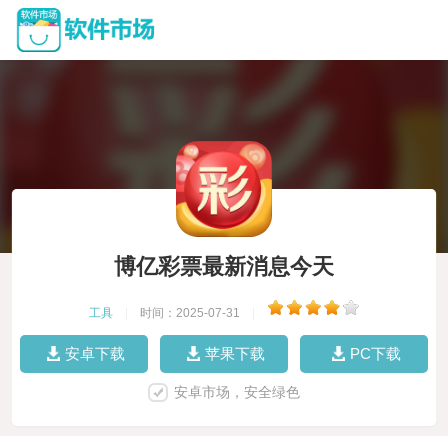
博亿彩票最新消息今天
工具
|
时间：2025-07-31
|
安卓下载
苹果下载
PC下载
安卓市场，安全绿色