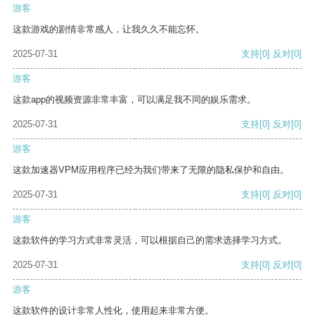
游客
这款游戏的剧情非常感人，让我久久不能忘怀。
2025-07-31
支持
[0]
反对
[0]
游客
这款app的视频资源非常丰富，可以满足我不同的娱乐需求。
2025-07-31
支持
[0]
反对
[0]
游客
这款加速器VPM应用程序已经为我们带来了无限的隐私保护和自由。
2025-07-31
支持
[0]
反对
[0]
游客
这款软件的学习方式非常灵活，可以根据自己的需求选择学习方式。
2025-07-31
支持
[0]
反对
[0]
游客
这款软件的设计非常人性化，使用起来非常方便。