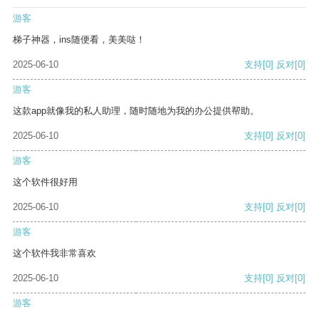
游客
梯子神器，ins随便看，美美哒！
2025-06-10
支持
[0]
反对
[0]
游客
这款app就像我的私人助理，随时随地为我的办公提供帮助。
2025-06-10
支持
[0]
反对
[0]
游客
这个软件很好用
2025-06-10
支持
[0]
反对
[0]
游客
这个软件我非常喜欢
2025-06-10
支持
[0]
反对
[0]
游客