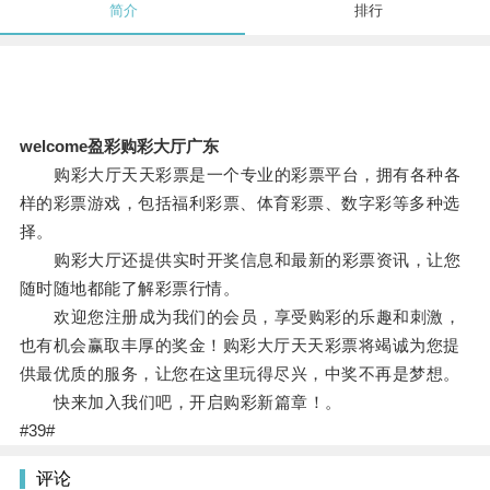
简介
排行
welcome盈彩购彩大厅广东
购彩大厅天天彩票是一个专业的彩票平台，拥有各种各
样的彩票游戏，包括福利彩票、体育彩票、数字彩等多种选
择。
购彩大厅还提供实时开奖信息和最新的彩票资讯，让您
随时随地都能了解彩票行情。
欢迎您注册成为我们的会员，享受购彩的乐趣和刺激，
也有机会赢取丰厚的奖金！购彩大厅天天彩票将竭诚为您提
供最优质的服务，让您在这里玩得尽兴，中奖不再是梦想。
快来加入我们吧，开启购彩新篇章！。
#39#
评论