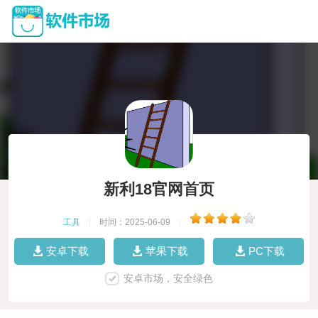
新利18官网首页
工具
|
时间：2025-06-09
|
安卓下载
苹果下载
PC下载
安卓市场，安全绿色