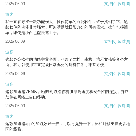
2025-06-09
支持
[0]
反对
[0]
游客
我一直在寻找一款功能强大、操作简单的办公软件，终于找到了它。这
款软件的功能非常强大，可以满足我日常办公的所有需求。操作也很简
单，即使是小白也能快速上手。
2025-06-09
支持
[0]
反对
[0]
游客
这款办公软件的功能非常全面，涵盖了文档、表格、演示文稿等各个方
面。我可以使用它来完成日常办公的所有任务，非常方便。
2025-06-09
支持
[0]
反对
[0]
游客
这款加速器VPM应用程序可以给你提供最高速度和安全性的连接，并帮
助你在网络上自由移动。
2025-06-09
支持
[0]
反对
[0]
游客
这款加速器app的加速效果一般，可以再提升一下，比如能够支持更多地
区的线路。