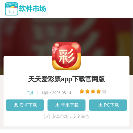
天天爱彩票app下载官网版
工具
|
时间：2025-05-14
|
安卓下载
苹果下载
PC下载
安卓市场，安全绿色