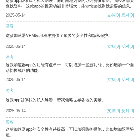
这款app就像我的私人助理，随时随地为我的办公提供帮助。我经常需要
查找资料，这款app的搜索功能非常强大，能够快速找到我需要的信息。
2025-05-14
支持
[0]
反对
[0]
游客
这款加速器VPM应用程序提供了顶级的安全性和隐私保护。
2025-05-14
支持
[0]
反对
[0]
游客
这款加速器app的功能有点单一，可以增加一些新功能，比如增加一个自
动切换线路的功能。
2025-05-14
支持
[0]
反对
[0]
游客
这款app就像我的私人导游，带我领略世界各地的美景。
2025-05-14
支持
[0]
反对
[0]
游客
这款加速器app的安全性有待提高，可以加强防护措施，比如增加双重验
证。