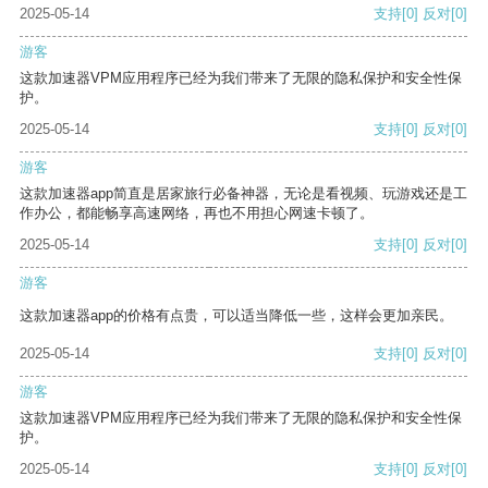
2025-05-14
支持
[0]
反对
[0]
游客
这款加速器VPM应用程序已经为我们带来了无限的隐私保护和安全性保
护。
2025-05-14
支持
[0]
反对
[0]
游客
这款加速器app简直是居家旅行必备神器，无论是看视频、玩游戏还是工
作办公，都能畅享高速网络，再也不用担心网速卡顿了。
2025-05-14
支持
[0]
反对
[0]
游客
这款加速器app的价格有点贵，可以适当降低一些，这样会更加亲民。
2025-05-14
支持
[0]
反对
[0]
游客
这款加速器VPM应用程序已经为我们带来了无限的隐私保护和安全性保
护。
2025-05-14
支持
[0]
反对
[0]