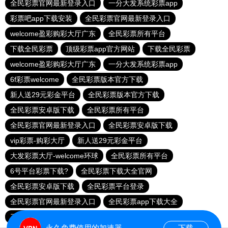
全民彩票官网最新登录入口
一分大发系统彩票app
彩票吧app下载安装
全民彩票官网最新登录入口
welcome盈彩购彩大厅广东
全民彩票所有平台
下载全民彩票
顶级彩票app官方网站
下载全民彩票
welcome盈彩购彩大厅广东
一分大发系统彩票app
6f彩票welcome
全民彩票版本官方下载
新人送29元彩金平台
全民彩票版本官方下载
全民彩票安卓版下载
全民彩票所有平台
全民彩票官网最新登录入口
全民彩票安卓版下载
vip彩票-购彩大厅
新人送29元彩金平台
大发彩票大厅-welcome环球
全民彩票所有平台
6号平台彩票下载?
全民彩票下载大全官网
全民彩票安卓版下载
全民彩票平台登录
全民彩票官网最新登录入口
全民彩票app下载大全
三分钟彩票app下载
老品牌—全民彩票
永久免费使用的加速器
下载