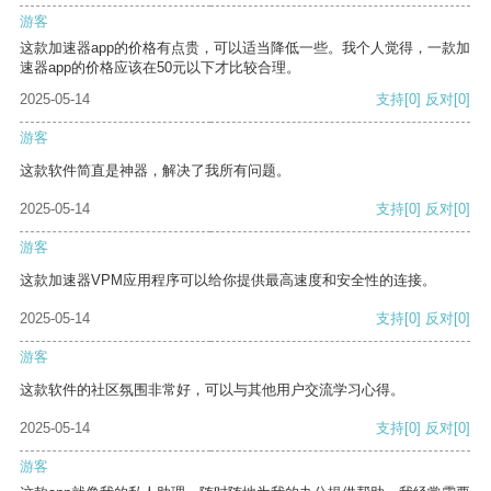
游客
这款加速器app的价格有点贵，可以适当降低一些。我个人觉得，一款加
速器app的价格应该在50元以下才比较合理。
2025-05-14
支持
[0]
反对
[0]
游客
这款软件简直是神器，解决了我所有问题。
2025-05-14
支持
[0]
反对
[0]
游客
这款加速器VPM应用程序可以给你提供最高速度和安全性的连接。
2025-05-14
支持
[0]
反对
[0]
游客
这款软件的社区氛围非常好，可以与其他用户交流学习心得。
2025-05-14
支持
[0]
反对
[0]
游客