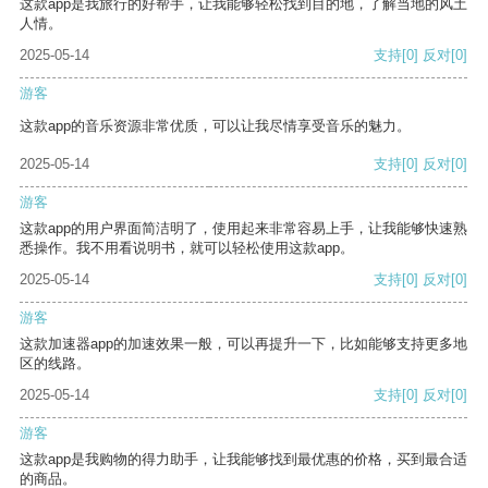
这款app是我旅行的好帮手，让我能够轻松找到目的地，了解当地的风土
人情。
2025-05-14
支持
[0]
反对
[0]
游客
这款app的音乐资源非常优质，可以让我尽情享受音乐的魅力。
2025-05-14
支持
[0]
反对
[0]
游客
这款app的用户界面简洁明了，使用起来非常容易上手，让我能够快速熟
悉操作。我不用看说明书，就可以轻松使用这款app。
2025-05-14
支持
[0]
反对
[0]
游客
这款加速器app的加速效果一般，可以再提升一下，比如能够支持更多地
区的线路。
2025-05-14
支持
[0]
反对
[0]
游客
这款app是我购物的得力助手，让我能够找到最优惠的价格，买到最合适
的商品。