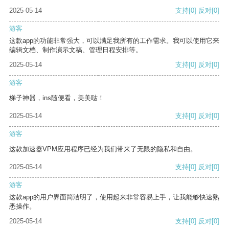
2025-05-14
支持
[0]
反对
[0]
游客
这款app的功能非常强大，可以满足我所有的工作需求。我可以使用它来
编辑文档、制作演示文稿、管理日程安排等。
2025-05-14
支持
[0]
反对
[0]
游客
梯子神器，ins随便看，美美哒！
2025-05-14
支持
[0]
反对
[0]
游客
这款加速器VPM应用程序已经为我们带来了无限的隐私和自由。
2025-05-14
支持
[0]
反对
[0]
游客
这款app的用户界面简洁明了，使用起来非常容易上手，让我能够快速熟
悉操作。
2025-05-14
支持
[0]
反对
[0]