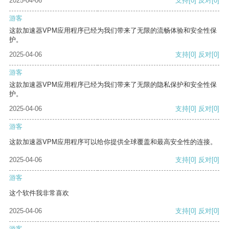
2025-04-06
支持
[0]
反对
[0]
游客
这款加速器VPM应用程序已经为我们带来了无限的流畅体验和安全性保
护。
2025-04-06
支持
[0]
反对
[0]
游客
这款加速器VPM应用程序已经为我们带来了无限的隐私保护和安全性保
护。
2025-04-06
支持
[0]
反对
[0]
游客
这款加速器VPM应用程序可以给你提供全球覆盖和最高安全性的连接。
2025-04-06
支持
[0]
反对
[0]
游客
这个软件我非常喜欢
2025-04-06
支持
[0]
反对
[0]
游客