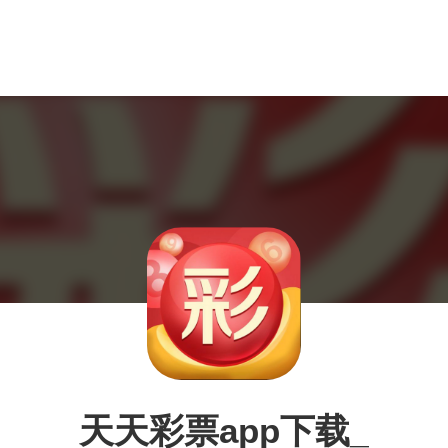
天天彩票app下载_