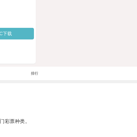
PC下载
排行
门彩票种类。