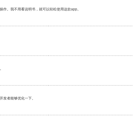
操作。我不用看说明书，就可以轻松使用这款app。
。
望开发者能够优化一下。