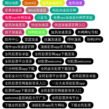
网站地图
QuickQ
旋风加速度器
旋风加速
坚果加速器
tiktok加速器
狗急加速器官网
免费vqn外网加速
小蓝鸟
免费vps加速器外网苹果版
旋风加速度器
快连加速器
快连加速器官网入口
原子加速器
快鸭加速器
旋风加速度器
外网网址导航
软件中心
雷霆加速
狂飙加速器
哔咔漫画
快鸭VPN
海外npv加速器官网
顶级彩票app官方网站
全民彩票安卓版
全民彩票官网app下载安装
全民彩票平台登录
6f彩票welcome
6f彩票welcome
三分钟彩票app下载
全民娱乐彩票下载安装
送彩金32元可提款
全民彩票平台登录
全民彩票安卓版
全民彩票官网最新登录入口
一分大发系统彩票app
彩票吧app下载安装
全民彩票官网最新登录入口
welcome盈彩购彩大厅广东
全民彩票所有平台
下载全民彩票
顶级彩票app官方网站
下载全民彩票