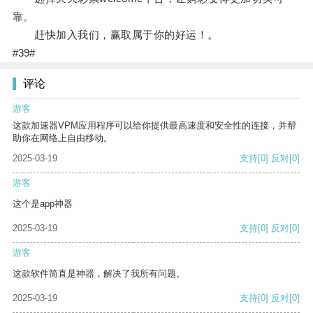
靠。
赶快加入我们，赢取属于你的好运！。
#39#
评论
游客
这款加速器VPM应用程序可以给你提供最高速度和安全性的连接，并帮
助你在网络上自由移动。
2025-03-19
支持
[0]
反对
[0]
游客
这个是app神器
2025-03-19
支持
[0]
反对
[0]
游客
这款软件简直是神器，解决了我所有问题。
2025-03-19
支持
[0]
反对
[0]