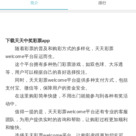
简介
排行
下载天天中奖彩票app
随着彩票的普及和购彩方式的多样化，天天彩票
welcome平台应运而生。
这个平台拥有多种热门彩票游戏，如双色球、大乐透
等，用户可以根据自己的喜好选择投注。
同时，天天彩票welcome平台提供多种支付方式，包括
支付宝、微信等，保障用户的资金安全。
在这里购彩简单快捷，不用出门就能参与到各种有奖活
动中。
值得一提的是，天天彩票welcome平台还有专业的客服
团队，为用户提供实时的咨询和帮助，让购彩过程更加顺利
和愉快。
选择天天彩票welcome平台，让购彩变得更加切实可